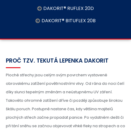
DAKORIT® RUFLEX 20D
DAKORIT® BITUFLEX 20B
PROČ TZV. TEKUTÁ LEPENKA DAKORIT
Ploché střechy jsou celým svým povrchem vystavené
obrovskému zatížení povětrnostními vlivy. Od rána do noci čelí
díky slunci tepelným změnám a neústupnému UV záření.
Takovéto ohromné zatížení dříve či později způsobuje širokou
škálu poruch. Postupně nastane čas, kdy většina majitelů
plochých střech začne propadat panice. Po vydatném dešti či
při tání sněhu se začnou objevovat vlhké fleky na stropech a co