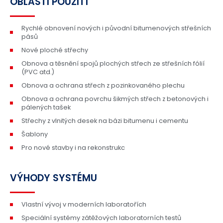
OBLASTI POUŽITÍ
Rychlé obnovení nových i původní bitumenových střešních
pásů
Nové ploché střechy
Obnova a těsnění spojů plochých střech ze střešních fólií
(PVC atd.)
Obnova a ochrana střech z pozinkovaného plechu
Obnova a ochrana povrchu šikmých střech z betonových i
pálených tašek
Střechy z vlnitých desek na bázi bitumenu i cementu
Šablony
Pro nové stavby i na rekonstrukc
VÝHODY SYSTÉMU
Vlastní vývoj v moderních laboratořích
Speciální systémy zátěžových laboratorních testů